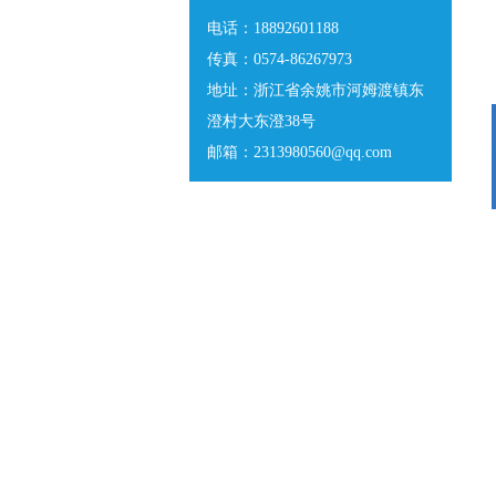
电话：18892601188
传真：0574-86267973
地址：浙江省余姚市河姆渡镇东
澄村大东澄38号
邮箱：2313980560@qq.com