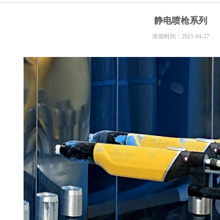
静电喷枪系列
添加时间：2021-04-27