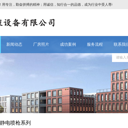
专注，勤奋拼搏的精神；用诚信，知行合一的品德，成为行业中受人尊敬的企业！
新闻动态
厂房照片
成功案例
服务流程
联系我
静电喷枪系列