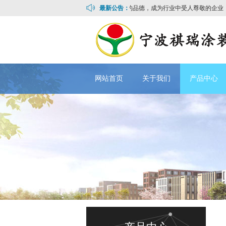
专注，勤奋拼搏的精神；用诚信，知行合一的品德，成为行业中受人尊敬的企业！
最新公告：
用
网站首页
关于我们
产品中心